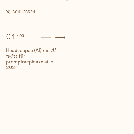
Headscapes
(AI)
SCHLIESSEN
01
/
03
Headscapes (AI) mit
AI
twins
für
People
promptmeplease.ai
in
2024
Travel
Corporate
Synthography (ethical AI)