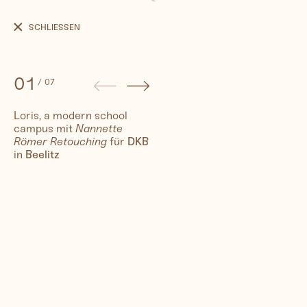
DKB,
financing
SCHLIESSEN
the
campus
for
a
01
/
07
modern
school
Loris, a modern school
campus mit
Nannette
People
Römer Retouching
für
DKB
in
Beelitz
Travel
Corporate
Synthography (ethical AI)